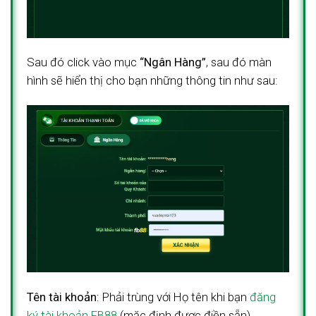
Sau đó click vào mục
“Ngân Hàng”
, sau đó màn
hình sẽ hiển thị cho bạn những thông tin như sau:
Tên tài khoản
: Phải trùng với Họ tên khi bạn
đăng
ký tài khoản FB88
(mặc định được điền sẵn)