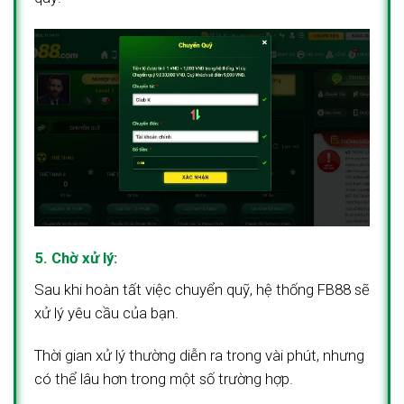
5. Chờ xử lý:
Sau khi hoàn tất việc chuyển quỹ, hệ thống FB88 sẽ
xử lý yêu cầu của bạn.
Thời gian xử lý thường diễn ra trong vài phút, nhưng
có thể lâu hơn trong một số trường hợp.