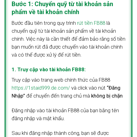
Bước 1: Chuyển quỹ từ tài khoản sản
phẩm về tài khoản chính
Bước đầu tiên trong quy trình
rút tiền FB88
là
chuyển quỹ từ tài khoản sản phẩm về tài khoản
chính. Việc này là cần thiết để đảm bảo rằng số tiền
bạn muốn rút đã được chuyển vào tài khoản chính
và có thể được xử lý để rút tiền.
1. Truy cập vào tài khoản FB88:
Truy cập vào trang web chính thức của FB88
https://1staid999.de.com/
và click vào nút
“Đăng
Nhập”
để chuyển đến trang chủ mà
không bị chặn
Đăng nhập vào tài khoản FB88 của bạn bằng tên
đăng nhập và mật khẩu.
Sau khi đăng nhập thành công, bạn sẽ được