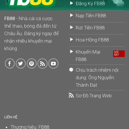
Đăng Ký FB88
Nạp Tiền FB88
FB88
- Nhà cái cá cược
thể thao, bóng đá đến từ
Rút Tiền FB88
Châu Âu. Đăng ký ngay để
Hoa Hồng FB88
nhận nhiều khuyến mại
khủng
Khuyến Mại
FB88
Chịu trách nhiệm nội
dung: Ông Nguyễn
Thành Đạt
Sơ Đồ Trang Web
LIÊN HỆ
Thương hiệu: FB88