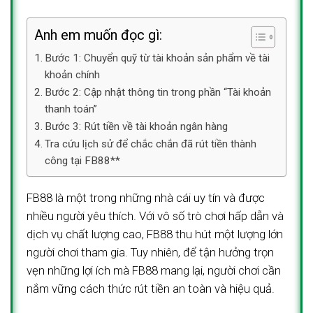
Anh em muốn đọc gì:
Bước 1: Chuyển quỹ từ tài khoản sản phẩm về tài
khoản chính
Bước 2: Cập nhật thông tin trong phần “Tài khoản
thanh toán”
Bước 3: Rút tiền về tài khoản ngân hàng
Tra cứu lịch sử để chắc chắn đã rút tiền thành
công tại FB88**
FB88 là một trong những nhà cái uy tín và được
nhiều người yêu thích. Với vô số trò chơi hấp dẫn và
dịch vụ chất lượng cao, FB88 thu hút một lượng lớn
người chơi tham gia. Tuy nhiên, để tận hưởng trọn
vẹn những lợi ích mà FB88 mang lại, người chơi cần
nắm vững cách thức rút tiền an toàn và hiệu quả.