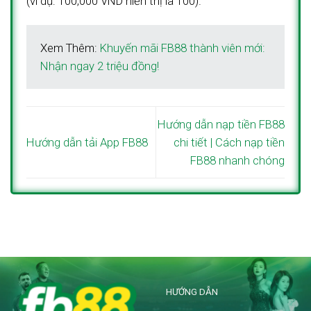
(ví dụ: 100,000 VND hiển thị là 100).
Xem Thêm:
Khuyến mãi FB88 thành viên mới:
Nhận ngay 2 triệu đồng!
Hướng dẫn nạp tiền FB88
Hướng dẫn tải App FB88
chi tiết | Cách nạp tiền
FB88 nhanh chóng
HƯỚNG DẪN