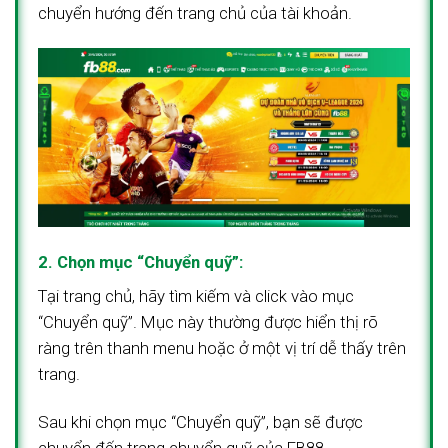
chuyển hướng đến trang chủ của tài khoản.
2. Chọn mục “Chuyển quỹ”:
Tại trang chủ, hãy tìm kiếm và click vào mục
“Chuyển quỹ”. Mục này thường được hiển thị rõ
ràng trên thanh menu hoặc ở một vị trí dễ thấy trên
trang.
Sau khi chọn mục “Chuyển quỹ”, bạn sẽ được