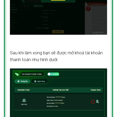
Sau khi làm xong bạn sẽ được mở khoá tài khoản
thanh toán như hình dưới: